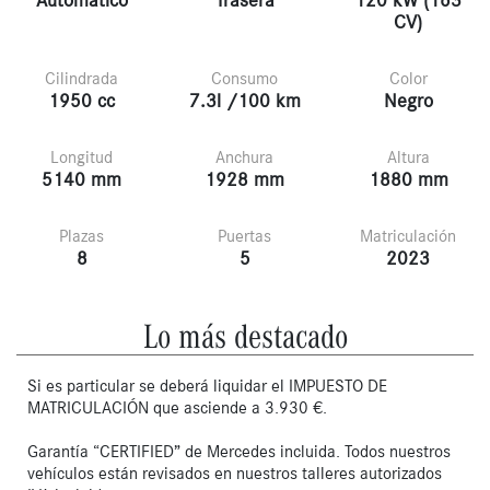
Automático
Trasera
120 kW (163
CV)
Cilindrada
Consumo
Color
1950 cc
7.3l /100 km
Negro
Longitud
Anchura
Altura
5140 mm
1928 mm
1880 mm
Plazas
Puertas
Matriculación
8
5
2023
Lo más destacado
Si es particular se deberá liquidar el IMPUESTO DE
MATRICULACIÓN que asciende a 3.930 €.
Garantía “CERTIFIED” de Mercedes incluida. Todos nuestros
vehículos están revisados en nuestros talleres autorizados