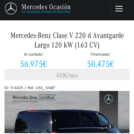
Mercedes-Benz Clase V 220 d Avantgarde
Largo 120 kW (163 CV)
Al contado:
Financiado:
56.975€
50.475€
435€/mes
ID: 514325 | Ref. U53_12487