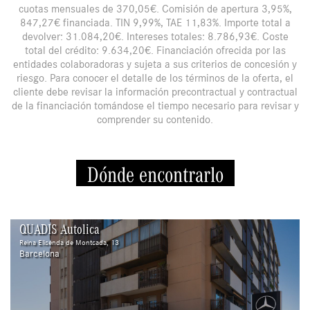
cuotas mensuales de 370,05€. Comisión de apertura 3,95%,
847,27€ financiada. TIN 9,99%, TAE 11,83%. Importe total a
devolver: 31.084,20€. Intereses totales: 8.786,93€. Coste
total del crédito: 9.634,20€. Financiación ofrecida por las
entidades colaboradoras y sujeta a sus criterios de concesión y
riesgo. Para conocer el detalle de los términos de la oferta, el
cliente debe revisar la información precontractual y contractual
de la financiación tomándose el tiempo necesario para revisar y
comprender su contenido.
Dónde encontrarlo
QUADIS Autolica
Reina Elisenda de Montcada, 13
Barcelona