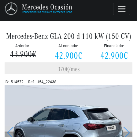
Mercedes-Benz GLA 200 d 110 kW (150 CV)
Anterior:
Al contado:
Financiado:
42.900€
42.900€
43.900€
370€/mes
ID: 514572 | Ref. U54_22438
Anterior
Siguie