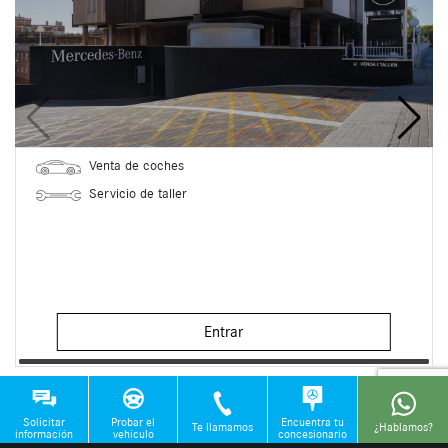
Venta de coches
Servicio de taller
Entrar
Solicitar
Probar el
Encuentra tu
Te llamamos
¿Hablamos?
información
vehículo
concesionario