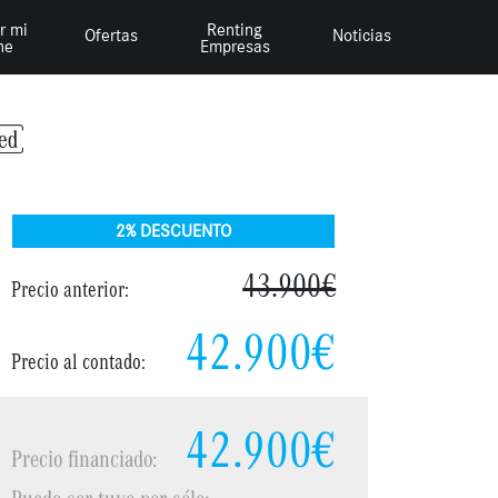
r mi
Renting
Ofertas
Noticias
he
Empresas
2% DESCUENTO
43.900€
Precio anterior:
42.900€
Precio al contado:
42.900€
Precio financiado:
Puede ser tuyo por sólo: