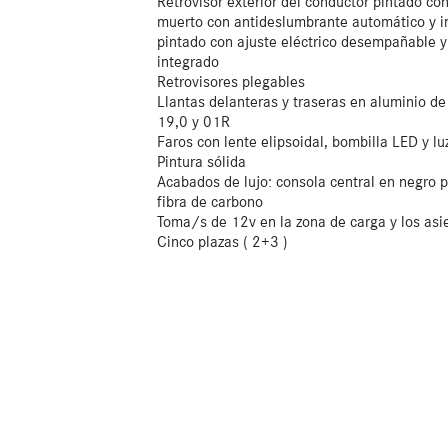
Retrovisor exterior del conductor pintado co
muerto con antideslumbrante automático y in
pintado con ajuste eléctrico desempañable y
integrado
Retrovisores plegables
Llantas delanteras y traseras en aluminio d
19,0 y 01R
Faros con lente elipsoidal, bombilla LED y l
Pintura sólida
Acabados de lujo: consola central en negro pi
fibra de carbono
Toma/s de 12v en la zona de carga y los asi
Cinco plazas ( 2+3 )