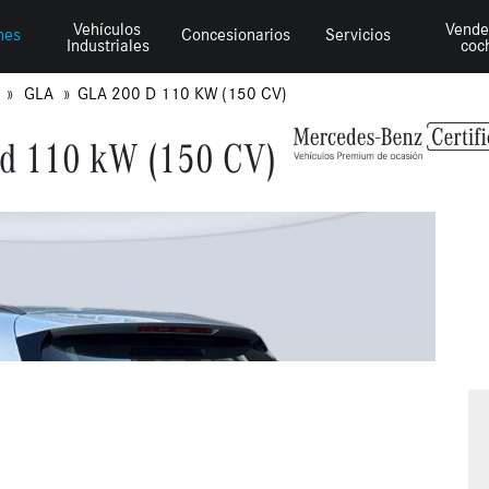
Vehículos
Vende
hes
Concesionarios
Servicios
Industriales
coc
Z
GLA
GLA 200 D 110 KW (150 CV)
d 110 kW (150 CV)