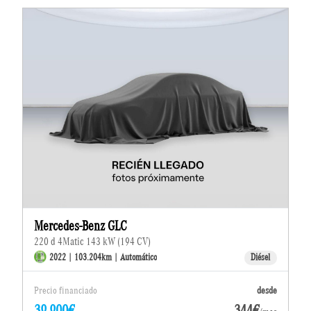
Mercedes-Benz GLC
220 d 4Matic 143 kW (194 CV)
2022 | 103.204km | Automático
Diésel
Precio financiado
desde
39.900€
344€