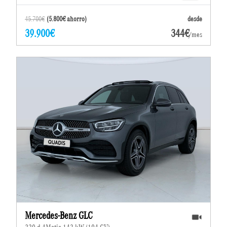
45.700€
(5.800€ ahorro)
desde
39.900€
344€
/mes
Mercedes-Benz GLC