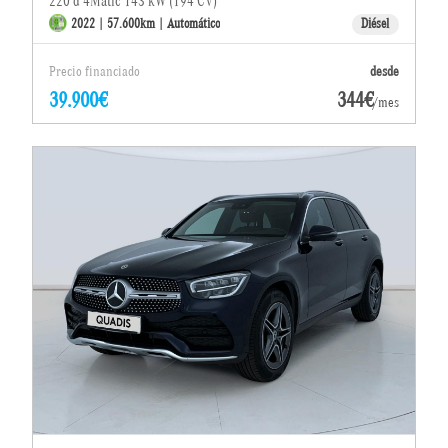
220 d 4Matic 143 kW (194 CV)
2022 | 57.600km | Automático
Diésel
Precio financiado
desde
39.900€
344€
/mes