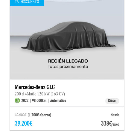
4% DESCUENTO
Mercedes-Benz GLC
200 d 4Matic 120 kW (163 CV)
2022 | 98.000km | Automático
Diésel
40.900€
(1.700€ ahorro)
desde
39.200€
338€
/mes