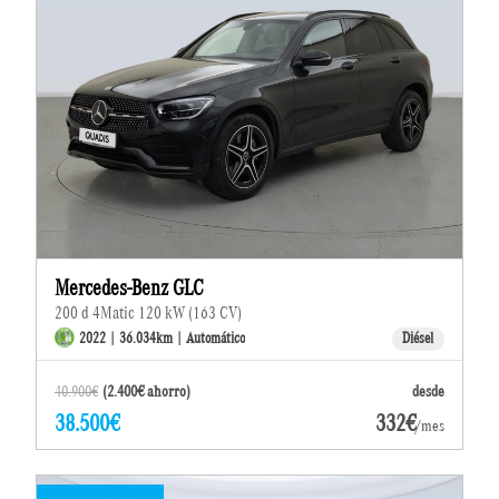
Mercedes-Benz GLC
200 d 4Matic 120 kW (163 CV)
2022 | 36.034km | Automático
Diésel
40.900€
(2.400€ ahorro)
desde
38.500€
332€
/mes