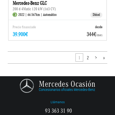
Mercedes-Benz GLC
200 d 4Matic 120 kW (163 CV)
2022 | 66.567km | Automático
Diésel
Precio financiado
desde
39.900€
344€
/mes
1
2
>
»
Llámanos
93 363 31 90