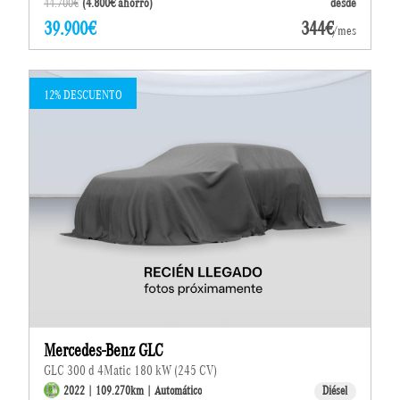
44.700€
(4.800€ ahorro)
desde
39.900€
344€
/mes
12% DESCUENTO
Mercedes-Benz GLC
GLC 300 d 4Matic 180 kW (245 CV)
2022 | 109.270km | Automático
Diésel