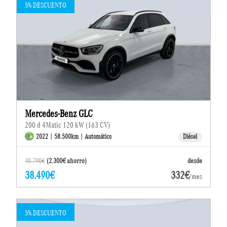
5% DESCUENTO
Mercedes-Benz GLC
200 d 4Matic 120 kW (163 CV)
2022 | 58.500km | Automático
Diésel
40.790€
(2.300€ ahorro)
desde
38.490€
332€
/mes
5% DESCUENTO