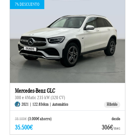
7% DESCUENTO
Mercedes-Benz GLC
300 e 4Matic 235 kW (320 CV)
2021 | 122.836km | Automático
Híbrido
38.500€
(3.000€ ahorro)
desde
35.500€
306€
/mes