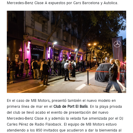
Mercedes-Benz Clase A expuestos por Cars Barcelona y Autolica.
En el caso de MB Motors, presentó también el nuevo modelo en
primera línea de mar en el
Club de Port El Balís
. En la playa privada
del club se llevó acabo el evento de presentación del nuevo
Mercedes-Benz Clase A y además la velada fue amenizada por el DJ
Carles Pérez de Radio Flaixback. El equipo de MB Motors estuvo
atendiendo a los 850 invitados que acudieron a dar la bienvenida al