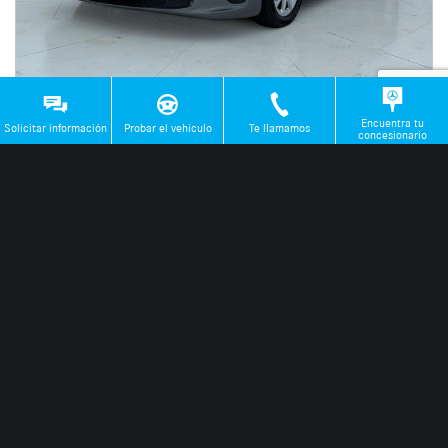
Mercedes-Benz Clase A
Encuentra tu
Solicitar información
Probar el vehículo
Te llamamos
180 d 85 kW (116 CV)
concesionario
2018 | 94.000km | Automático
Diésel
Precio financiado
desde
21.900€
189€
/mes