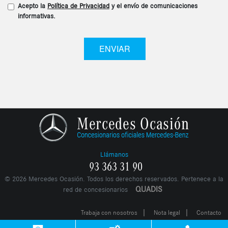
Acepto la
Política de Privacidad
y el envío de comunicaciones
informativas.
ENVIAR
Llámanos
93 363 31 90
©
2026
Mercedes Ocasión. Todos los derechos reservados. Pertenece a la
QUADIS
red de concesionarios
|
|
Trabaja con nosotros
Nota legal
Contacto