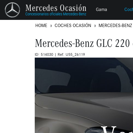
Gama
Coc
HOME
COCHES OCASIÓN
MERCEDES-BEN
Mercedes-Benz GLC 220 
ID: 514030 | Ref. U55_26119