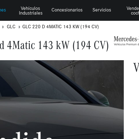
Vehículos
Vende
hes
Concesionarios
Servicios
Industriales
coc
Z
GLC
GLC 220 D 4MATIC 143 KW (194 CV)
d 4Matic 143 kW (194 CV)
V