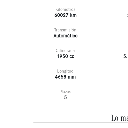
Kilómetros
60027 km
Transmisión
Automático
Cilindrada
1950 cc
5.
Longitud
4658 mm
Plazas
5
Lo má