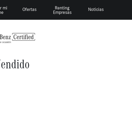
r mi
Renting
Ofertas
Noticias
he
Empresas
endido