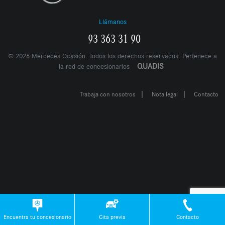
Llámanos
93 363 31 90
©
2026
Mercedes Ocasión. Todos los derechos reservados. Pertenece a
QUADIS
la red de concesionarios
|
|
Trabaja con nosotros
Nota legal
Contacto
Encuentra tu concesionario
Cita previa
Contacto