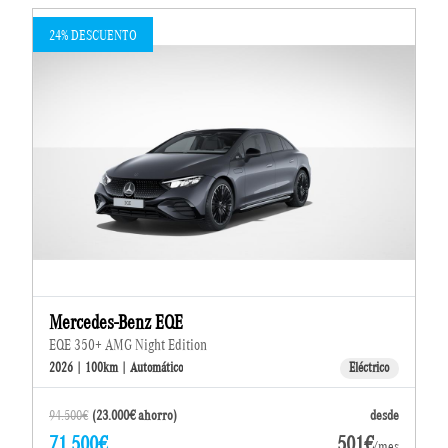
24% DESCUENTO
Mercedes-Benz EQE
EQE 350+ AMG Night Edition
2026 | 100km | Automático
Eléctrico
94.500€
(23.000€ ahorro)
desde
71.500€
501€
/mes