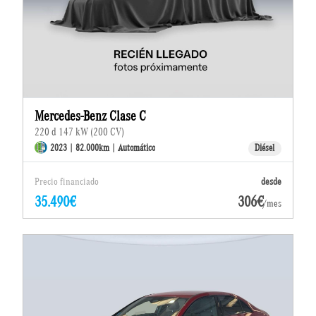
Mercedes-Benz Clase C
220 d 147 kW (200 CV)
2023 | 82.000km | Automático
Diésel
Precio financiado
desde
35.490€
306€
/mes