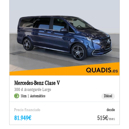
Mercedes-Benz Clase V
300 d Avantgarde Largo
1km | Automático
Diésel
Precio financiado
desde
81.949€
515€
/mes