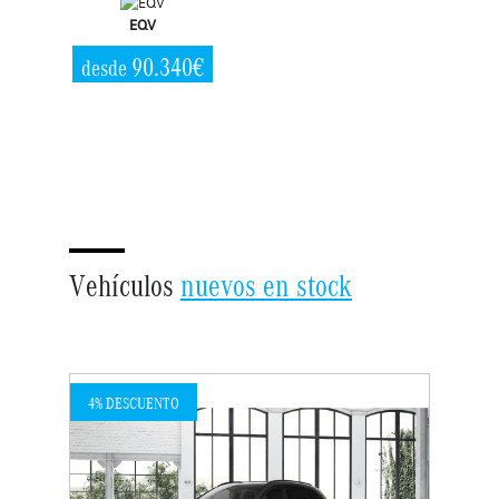
EQV
90.340€
desde
Vehículos
nuevos en stock
4% DESCUENTO
20