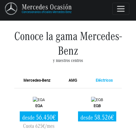
Conoce la gama Mercedes-
Benz
y nuestros centros
Mercedes-Benz
AMG
Eléctricos
EQA
EQB
56.450€
58.526€
desde
desde
Cuota 625€/mes