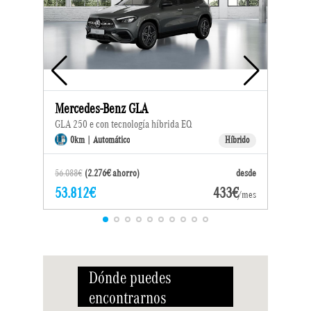
Mercedes-Benz GLA
Me
GLA 250 e con tecnología híbrida EQ
250
ido
0km | Automático
Híbrido
esde
56.088€
(2.276€ ahorro)
desde
57.
53.812€
433€
45
/mes
/mes
Dónde puedes
encontrarnos