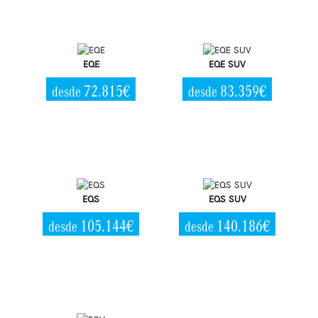
EQE
EQE SUV
72.815€
83.359€
desde
desde
EQS
EQS SUV
105.144€
140.186€
desde
desde