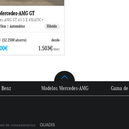
Mercedes-AMG GT
es-AMG GT 63 S E 4MATIC+
15km | Automático
Híbrido
€
(52.250€ ahorro)
desde
00€
1.503€
/mes
 Benz
Modelos Mercedes-AMG
Gama de 
QUADIS
red de concesionarios