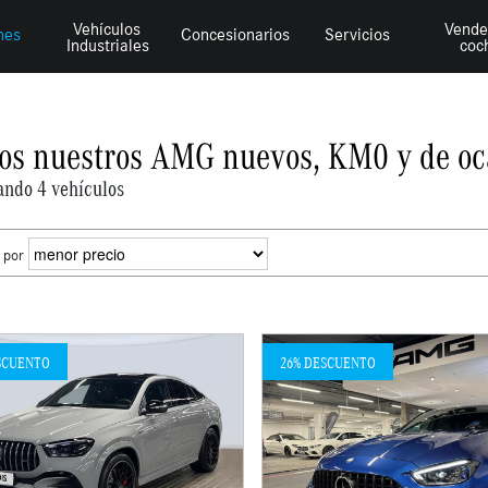
Vehículos
Vende
hes
Concesionarios
Servicios
Industriales
coc
os nuestros AMG nuevos, KM0 y de oc
ando 4 vehículos
 por
SCUENTO
26% DESCUENTO