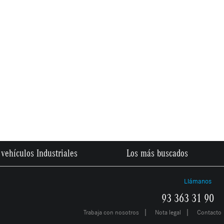
vehículos Industriales
Los más buscados
Llámanos
93 363 31 90
|
|
Trabaja con nosotros
Nota legal
Contacto