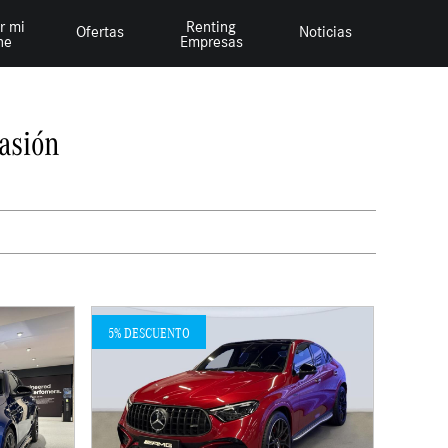
r mi
Renting
Ofertas
Noticias
he
Empresas
asión
5% DESCUENTO