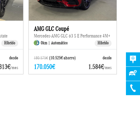
AMG GLC Coupé
tate
Mercedes-AMG GLC 63 S E Performance 4M+
Híbrido
0km | Automático
Híbrido
desde
180.575€
(10.525€ ahorro)
desde
813€
170.050€
1.584€
/mes
/mes