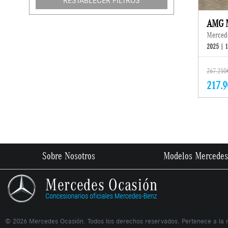
RESTABLECER FILTROS
AMG 
Merced
2025 | 
267.250
217.9
Sobre Nosotros
Modelos Mercedes
©
2026
Mercedes Ocasión. Todos los derechos reservados. Pertenece a la 