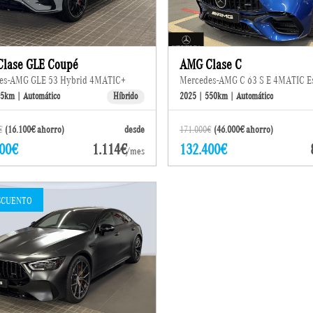
lase GLE Coupé
AMG Clase C
es-AMG GLE 53 Hybrid 4MATIC+
Mercedes-AMG C 63 S E 4MATIC Es
35km | Automático
Híbrido
2025 | 550km | Automático
€
(16.100€ ahorro)
desde
171.000€
(46.000€ ahorro)
00€
1.114€
132.400€
/mes
SCUENTO