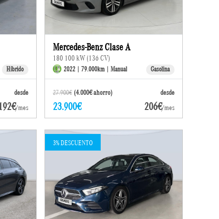
Mercedes-Benz Clase A
180 100 kW (136 CV)
Híbrido
2022 | 79.000km | Manual
Gasolina
desde
27.900€
(4.000€ ahorro)
desde
192€
23.900€
206€
/mes
/mes
3% DESCUENTO