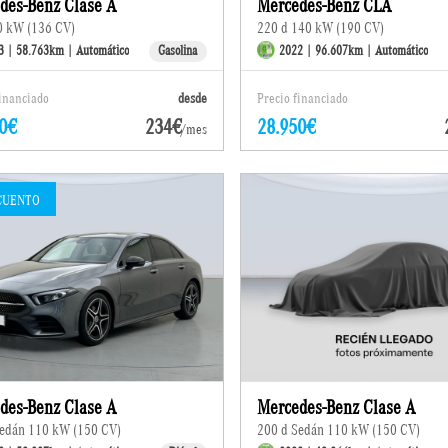
des-Benz Clase A
Mercedes-Benz CLA
0 kW (136 CV)
220 d 140 kW (190 CV)
3 | 58.763km | Automático
Gasolina
2022 | 96.607km | Automático
financiado
desde
Precio financiado
0€
234€
28.950€
/mes
CUENTO
des-Benz Clase A
Mercedes-Benz Clase A
Sedán 110 kW (150 CV)
200 d Sedán 110 kW (150 CV)