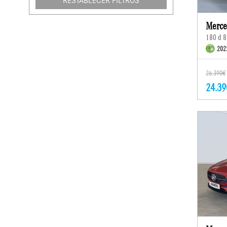
RESTABLECER FILTROS
Merce
180 d 8
202
26.390€
24.39