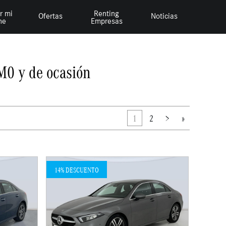
r mi
Renting
Ofertas
Noticias
he
Empresas
M0 y de ocasión
1
2
>
»
14% DESCUENTO