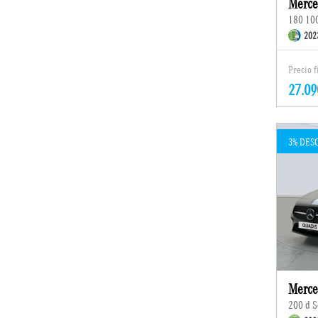
Merce
180 10
202
Precio 
27.09
3% DES
Merce
200 d 