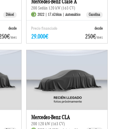
Mercedes-Benz Clase A
200 Sedán 120 kW (163 CV)
Diésel
2022 | 17.626km | Automático
Gasolina
desde
Precio financiado
desde
250€
29.000€
250€
/mes
/mes
Mercedes-Benz CLA
200 120 kW (163 CV)