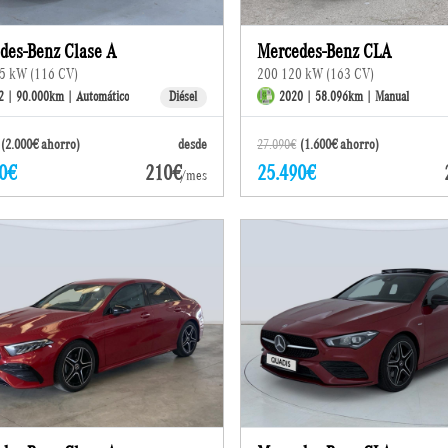
des-Benz Clase A
Mercedes-Benz CLA
5 kW (116 CV)
200 120 kW (163 CV)
2 | 90.000km | Automático
Diésel
2020 | 58.096km | Manual
(2.000€ ahorro)
desde
27.090€
(1.600€ ahorro)
0€
210€
25.490€
/mes