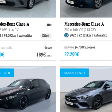
des-Benz Clase A
Mercedes-Benz Clase A
250 e 160 kW (218 CV)
5 kW (116 CV)
2022 | 92.825km | Automático
8 | 94.000km | Automático
Diésel
26.990€
(4.700€ ahorro)
financiado
desde
22.290€
0€
189€
/mes
CUENTO
5% DESCUENTO