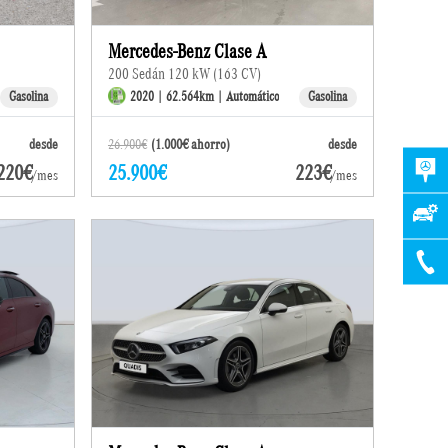
Mercedes-Benz Clase A
200 Sedán 120 kW (163 CV)
Gasolina
2020 | 62.564km | Automático
Gasolina
desde
26.900€
(1.000€ ahorro)
desde
220€
25.900€
223€
/mes
/mes