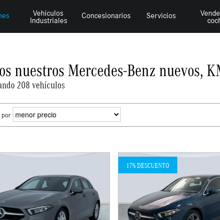
Vehículos
Vende
hes
Concesionarios
Servicios
Industriales
coc
os nuestros Mercedes-Benz nuevos, K
ando 208 vehículos
 por
17% DESCUENTO