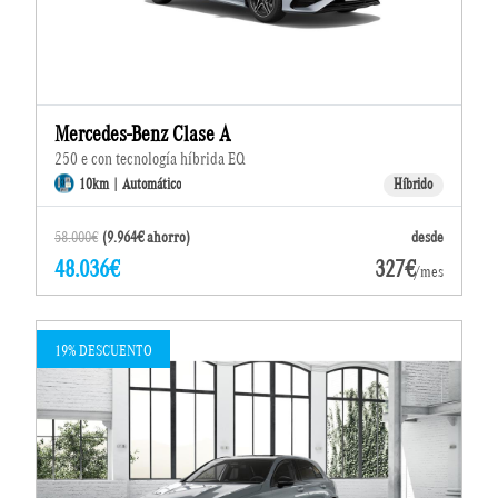
Mercedes-Benz Clase A
250 e con tecnología híbrida EQ
10km | Automático
Híbrido
58.000€
(9.964€ ahorro)
desde
48.036€
327€
/mes
19% DESCUENTO