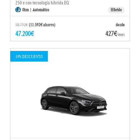
250 e con tecnología híbrida EQ
0km | Automático
Híbrido
58.792€
(11.592€ ahorro)
desde
47.200€
427€
/mes
19% DESCUENTO