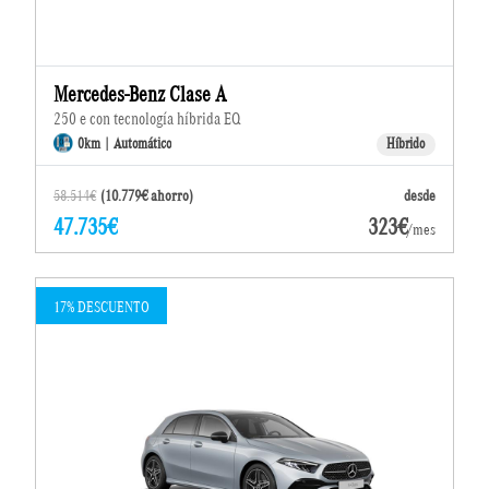
Mercedes-Benz Clase A
250 e con tecnología híbrida EQ
0km | Automático
Híbrido
58.514€
(10.779€ ahorro)
desde
47.735€
323€
/mes
17% DESCUENTO