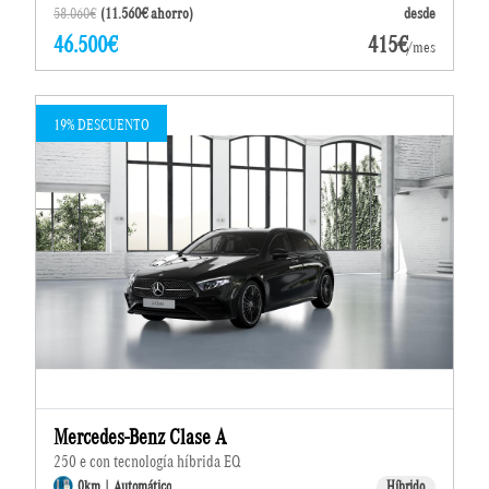
58.060€
(11.560€ ahorro)
desde
46.500€
415€
/mes
19% DESCUENTO
Mercedes-Benz Clase A
250 e con tecnología híbrida EQ
0km | Automático
Híbrido