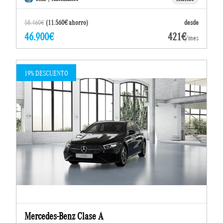
58.460€
(11.560€ ahorro)
desde
46.900€
421€
/mes
19% DESCUENTO
Mercedes-Benz Clase A