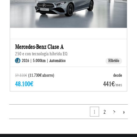
Mercedes-Benz Clase A
250 e con tecnología híbrida EQ
2026 | 5.000km | Automático
Híbrido
59.830€
(11.730€ ahorro)
desde
48.100€
441€
/mes
1
2
>
»