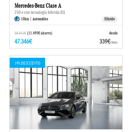
Mercedes-Benz Clase A
250 e con tecnología híbrida EQ
10km | Automático
Híbrido
58.841€
(11.495€ ahorro)
desde
47.346€
339€
/mes
19% DESCUENTO