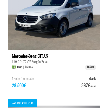
Mercedes-Benz CITAN
110 CDI 70kW Furgón Base
0km | Manual
Diésel
Precio financiado
desde
28.500€
387€
/mes
24% DESCUENTO