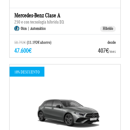
Mercedes-Benz Clase A
250 e con tecnología híbrida EQ
0km | Automático
Híbrido
58.792€
(11.192€ ahorro)
desde
47.600€
407€
/mes
18% DESCUENTO