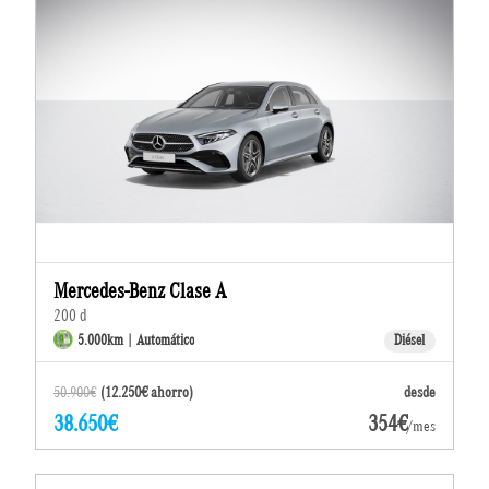
Mercedes-Benz Clase A
200 d
5.000km | Automático
Diésel
50.900€
(12.250€ ahorro)
desde
38.650€
354€
/mes