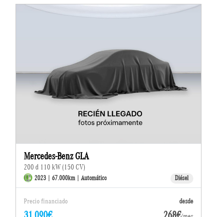
Mercedes-Benz GLA
200 d 110 kW (150 CV)
2023 | 67.000km | Automático
Diésel
Precio financiado
desde
31.090€
268€
/mes