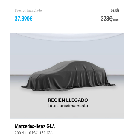
Precio financiado
desde
37.390€
323€
/mes
Mercedes-Benz GLA
200 d 110 kW (150 CV)