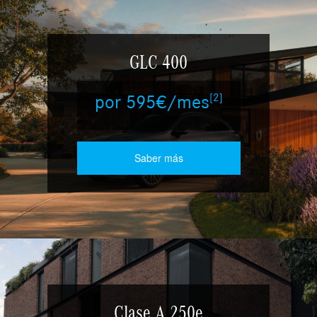
GLC 400
[2]
por 595€/mes
Saber más
Clase A 250e