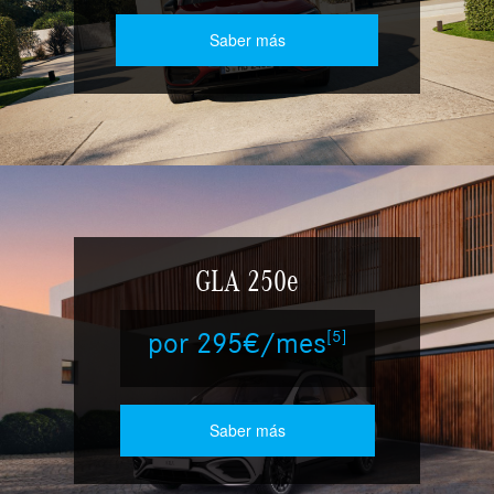
Saber más
GLA 250e
[5]
por 295€/mes
Saber más