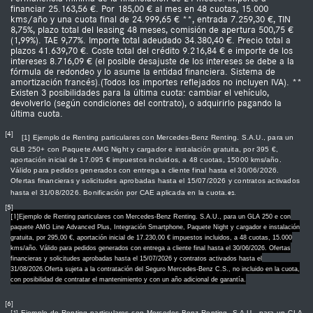
financiar 25.163,56 €. Por 185,00 € al mes en 48 cuotas, 15.000
kms/año y una cuota final de 24.999,65 € **, entrada 7.259,30 €, TIN
8,75%, plazo total del leasing 48 meses, comisión de apertura 500,75 €
(1,99%). TAE 9,77%. Importe total adeudado 34.380,40 €. Precio total a
plazos 41.639,70 €. Coste total del crédito 9.216,84 € e importe de los
intereses 8.716,09 € (el posible desajuste de los intereses se debe a la
fórmula de redondeo y lo asume la entidad financiera. Sistema de
amortización francés).(Todos los importes reflejados no incluyen IVA). **
Existen 3 posibilidades para la última cuota: cambiar el vehículo,
devolverlo (según condiciones del contrato), o adquirirlo pagando la
última cuota.
[4]
[1] Ejemplo de Renting particulares con Mercedes-Benz Renting. S.A.U., para un
GLB 250+ con Paquete AMG Night y cargador e instalación gratuita, por 395 €,
aportación inicial de 17.095 € impuestos incluidos, a 48 cuotas, 15000 kms/año.
Válido para pedidos generados con entrega a cliente final hasta el 30/06/2026.
Ofertas financieras y solicitudes aprobadas hasta el 15/07/2026 y contratos activados
hasta el 31/08/2026. Bonificación por CAE aplicada en la cuota.
es.
[5]
[1]
Ejemplo de Renting particulares con Mercedes-Benz Renting. S.A.U., para un GLA 250 e con
paquete AMG Line Advanced Plus, Integración Smartphone, Paquete Night y cargador e instalación
gratuita, por 295,00 €, aportación inicial de 17.230,00 € impuestos incluidos, a 48 cuotas, 15.000
kms/año. Válido para pedidos generados con entrega a cliente final hasta el 30/06/2026. Ofertas
financieras y solicitudes aprobadas hasta el 15/07/2026 y contratos activados hasta el
31/08/2026.
Oferta sujeta a la contratación del Seguro Mercedes-Benz C.S., no incluido en la cuota,
con posibilidad de contratar el mantenimiento y con un año adicional de garantía.
[6]
[1]
Ejemplo de Renting particulares con Mercedes-Benz Renting. S.A.U., para un CLA