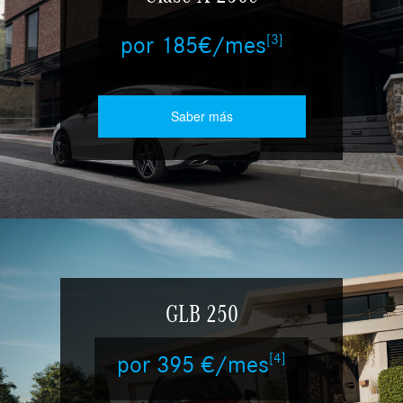
[3]
por 185€/mes
Saber más
GLB 250
[4]
por 395 €/mes