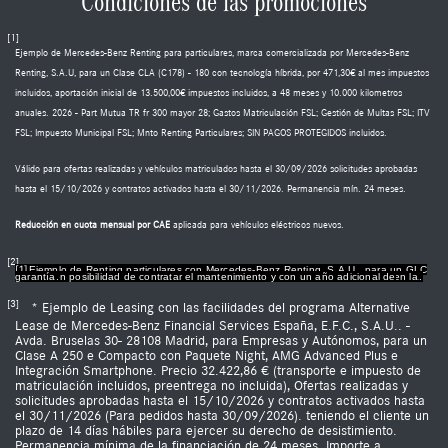
Condiciones de las promociones
[1]
Ejemplo de Mercedes-Benz Renting para particulares, marca comercializada por Mercedes-Benz
Renting, S.A.U, para un Clase CLA (C178) - 180 con tecnología híbrida, por 471,30€ al mes impuestos
incluidos, aportación inicial de 13.500,00€ impuestos incluidos, a 48 meses y 10.000 kilometros
anuales. 2026 - Part Mutua TR fr 300 mayor 28; Gastos Matriculación FSL; Gestión de Multas FSL; ITV
FSL; Impuesto Municipal FSL; Mnto Renting Particulares; SIN PAGOS PROTEGIDOS incluidos.
Válido para ofertas realizadas y vehículos matriculados hasta el 30/09/2026 solicitudes aprobadas
hasta el 15/10/2026 y contratos activados hasta el 30/11/2026. Permanencia mín. 24 meses.
Reducción en cuota mensual por CAE
aplicada para vehículos eléctricos nuevos.
[2]
[1]
Ejemplo de Renting particulares con Mercedes-Benz Renting. S.A.U., para un GLC
400 4MATIC eléctrico con Paquete AMG Night y cargador e instalación incluida, por 595 €, aportación inicial de 23.325 € impuestos incluidos, a 48 cuotas, 15000 kms/año. Válido para pedidos generados con entrega a cliente final hasta el 30/06/2026. Ofertas financieras y solicitudes aprobadas hasta el 15/07/2026 y contratos activados hasta el 31/08/2026. Bonificación por CAE aplicada en la cuota.
[f] Oferta sujeta a la contratación del Seguro Mercedes-Benz C.S., no incluido en la cuota, con posibilidad de contratar el mantenimiento y con un año adicional de garantía.
[3]
* Ejemplo de Leasing con las facilidades del programa Alternative
Lease de Mercedes-Benz Financial Services España, E.F.C., S.A.U.. -
Avda. Bruselas 30- 28108 Madrid, para Empresas y Autónomos, para un
Clase A 250 e Compacto con Paquete Night, AMG Advanced Plus e
Integración Smartphone. Precio 32.422,86 € (transporte e impuesto de
matriculación incluidos, preentrega no incluida), Ofertas realizadas y
solicitudes aprobadas hasta el 15/10/2026 y contratos activados hasta
el 30/11/2026 (Para pedidos hasta 30/09/2026). teniendo el cliente un
plazo de 14 días hábiles para ejercer su derecho de desistimiento.
Permanencia mínima de la financiación de 24 meses. Importe a