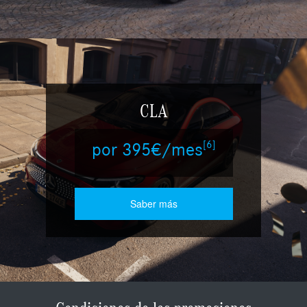
CLA
[6]
por 395€/mes
Saber más