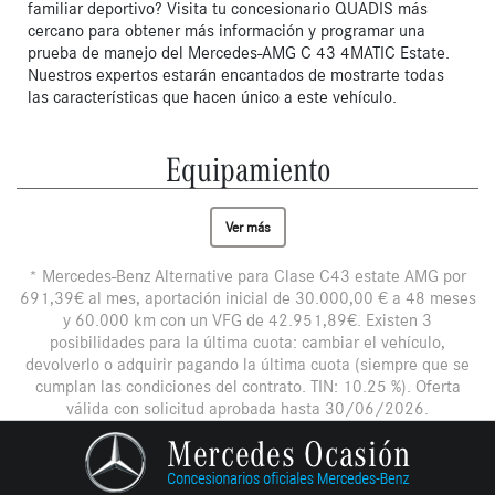
familiar deportivo? Visita tu concesionario QUADIS más 
cercano para obtener más información y programar una 
prueba de manejo del Mercedes-AMG C 43 4MATIC Estate. 
Nuestros expertos estarán encantados de mostrarte todas 
las características que hacen único a este vehículo.
Equipamiento
Ver más
* Mercedes-Benz Alternative para Clase C43 estate AMG por
691,39€ al mes, aportación inicial de 30.000,00 € a 48 meses
y 60.000 km con un VFG de 42.951,89€. Existen 3
posibilidades para la última cuota: cambiar el vehículo,
devolverlo o adquirir pagando la última cuota (siempre que se
cumplan las condiciones del contrato. TIN: 10.25 %). Oferta
válida con solicitud aprobada hasta 30/06/2026.