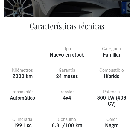
Características técnicas
Tipo
Categoría
Nuevo en stock
Familiar
Kilómetros
Garantía
Combustible
2000 km
24 meses
Híbrido
Transmisión
Tracción
Potencia
Automático
4x4
300 kW (408
CV)
Cilindrada
Consumo
Color
1991 cc
8.8l /100 km
Negro