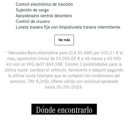
Control electrónico de tracción
Sujeción de carga
Apoyabrazos central delantero
Control de crucero
Luneta trasera fija con limpialuneta trasera intermitente
Ver más
* Mercedes-Benz Alternative para GLA 35 AMG por 503,21 € al
mes, aportación inicial de 25.000,00 € a 48 meses y 40.000
km con un VFG de37.869,58€. Existen 3 posibilidades para la
última cuota: cambiar el vehículo, devolverlo o adquirir pagando
la última cuota (siempre que se cumplan las condiciones del
contrato. TIN: 8,35%). Oferta válida con solicitud aprobada
hasta 30/09/2026.
Dónde encontrarlo