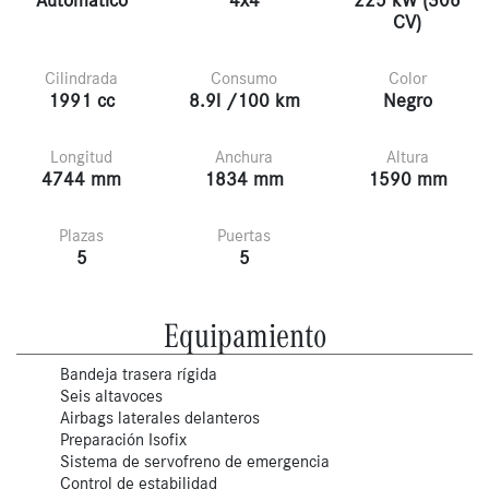
Automático
4x4
225 kW (306
CV)
Cilindrada
Consumo
Color
1991 cc
8.9l /100 km
Negro
Longitud
Anchura
Altura
4744 mm
1834 mm
1590 mm
Plazas
Puertas
5
5
Equipamiento
Bandeja trasera rígida
Seis altavoces
Airbags laterales delanteros
Preparación Isofix
Sistema de servofreno de emergencia
Control de estabilidad