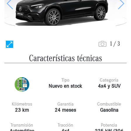
Anterior
Siguie
1
/
3
Características técnicas
Tipo
Categoría
Nuevo en stock
4x4 y SUV
Kilómetros
Garantía
Combustible
23 km
24 meses
Gasolina
Transmisión
Tracción
Potencia