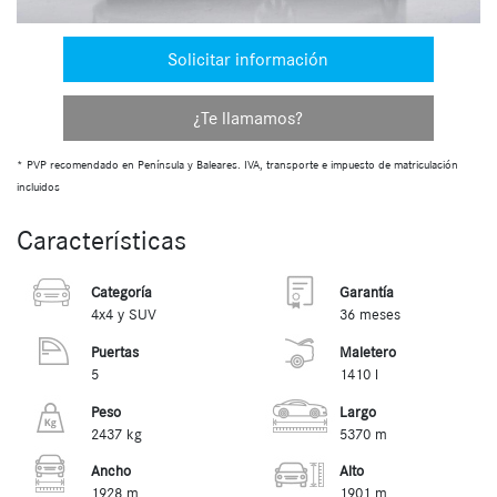
Solicitar información
¿Te llamamos?
* PVP recomendado en Península y Baleares. IVA, transporte e impuesto de matriculación
incluidos
Características
Categoría
Garantía
4x4 y SUV
36 meses
Puertas
Maletero
5
1410 l
Peso
Largo
2437 kg
5370 m
Ancho
Alto
1928 m
1901 m