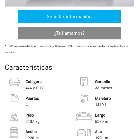
Solicitar información
¿Te llamamos?
* PVP recomendado en Península y Baleares. IVA, transporte e impuesto de matriculación
incluidos
Características
Categoría
Garantía
4x4 y SUV
36 meses
Puertas
Maletero
4
1410 l
Peso
Largo
2437 kg
5370 m
Ancho
Alto
1928 m
1901 m