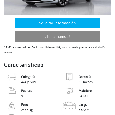
Solicitar información
¿Te llamamos?
* PVP recomendado en Península y Baleares. IVA, transporte e impuesto de matriculación
incluidos
Características
Categoría
Garantía
4x4 y SUV
36 meses
Puertas
Maletero
5
1410 l
Peso
Largo
2437 kg
5370 m