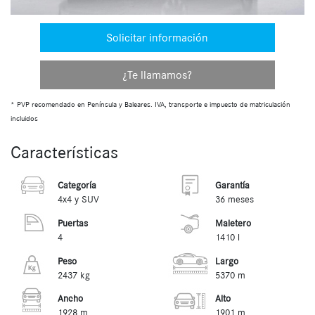
Solicitar información
¿Te llamamos?
* PVP recomendado en Península y Baleares. IVA, transporte e impuesto de matriculación
incluidos
Características
Categoría
Garantía
4x4 y SUV
36 meses
Puertas
Maletero
4
1410 l
Peso
Largo
2437 kg
5370 m
Ancho
Alto
1928 m
1901 m