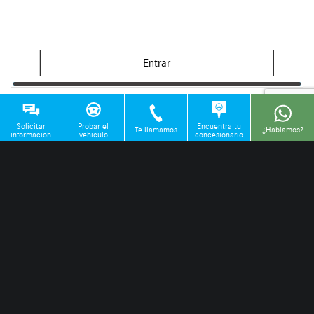
Entrar
Solicitar
Probar el
Encuentra tu
Te llamamos
¿Hablamos?
información
vehículo
concesionario
Llámanos
93 363 31 90
©
2026
Mercedes Ocasión. Todos los derechos reservados. Pertenece a la
QUADIS
red de concesionarios
|
|
Trabaja con nosotros
Nota legal
Contacto