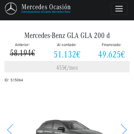
Mercedes-Benz GLA GLA 200 d
Anterior:
Al contado:
Financiado:
51.132€
49.625€
58.194€
455€/mes
ID: 515064
Anterior
Siguie