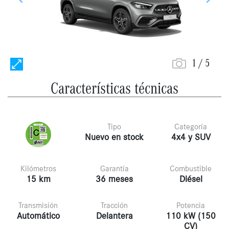
1
/
5
Características técnicas
Tipo
Categoría
Nuevo en stock
4x4 y SUV
Kilómetros
Garantía
Combustible
15 km
36 meses
Diésel
Transmisión
Tracción
Potencia
Automático
Delantera
110 kW (150
CV)