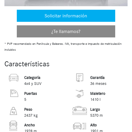
Solicitar información
¿Te llamamos?
* PVP recomendado en Península y Baleares. IVA, transporte e impuesto de matriculación
incluidos
Características
Categoría
Garantía
4x4 y SUV
36 meses
Puertas
Maletero
5
1410 l
Peso
Largo
2437 kg
5370 m
Ancho
Alto
1928 m
1901 m