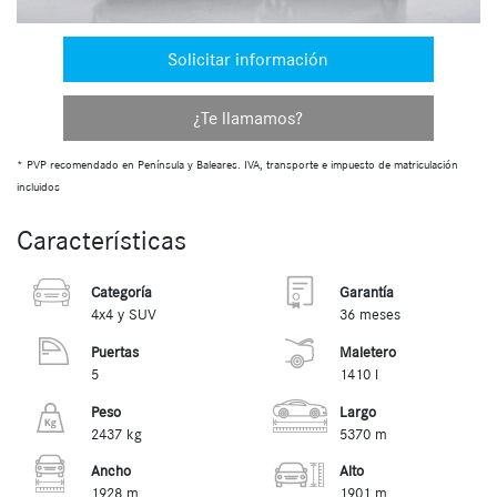
Solicitar información
¿Te llamamos?
* PVP recomendado en Península y Baleares. IVA, transporte e impuesto de matriculación
incluidos
Características
Categoría
Garantía
4x4 y SUV
36 meses
Puertas
Maletero
5
1410 l
Peso
Largo
2437 kg
5370 m
Ancho
Alto
1928 m
1901 m