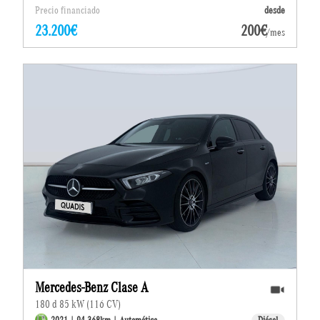
Precio financiado
desde
23.200€
200€
/mes
Mercedes-Benz Clase A
180 d 85 kW (116 CV)