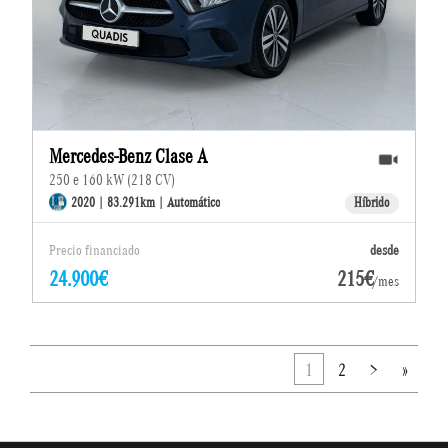
Mercedes-Benz Clase A
250 e 160 kW (218 CV)
2020 | 83.291km | Automático
Híbrido
Precio financiado
desde
24.900€
215€
/mes
1
2
>
»