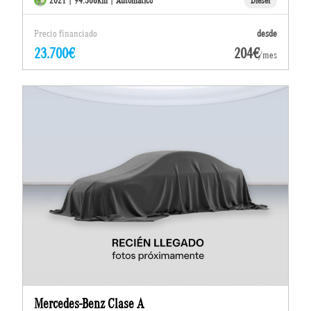
2021 | 94.368km | Automático
Diésel
Precio financiado
desde
23.700€
204€
/mes
Mercedes-Benz Clase A