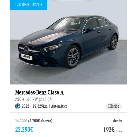
17% DESCUENTO
Mercedes-Benz Clase A
250 e 160 kW (218 CV)
2022 | 92.825km | Automático
Híbrido
26.990€
(4.700€ ahorro)
desde
22.290€
192€
/mes