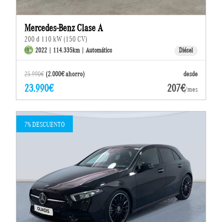
Mercedes-Benz Clase A
200 d 110 kW (150 CV)
2022 | 114.335km | Automático
Diésel
25.990€
(2.000€ ahorro)
desde
23.990€
207€
/mes
7% DESCUENTO