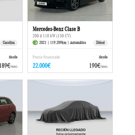
Mercedes-Benz Clase B
200 d 110 kW (150 CV)
Gasolina
2021 | 119.209km | Automático
Diésel
desde
Precio financiado
desde
189€
22.000€
190€
/mes
/mes