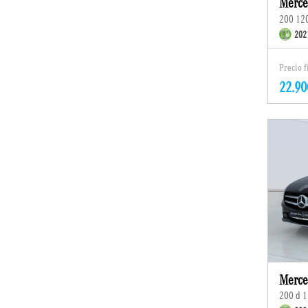
Merce
200 12
202
Precio 
22.90
Merce
200 d 