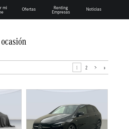
r mi
Renting
Ofertas
Noticias
he
Empresas
 ocasión
1
2
>
»