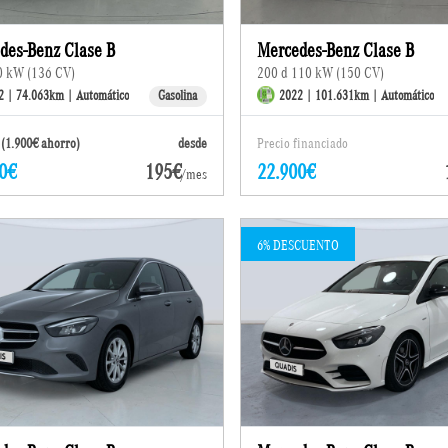
des-Benz Clase B
Mercedes-Benz Clase B
0 kW (136 CV)
200 d 110 kW (150 CV)
2 | 74.063km | Automático
Gasolina
2022 | 101.631km | Automático
(1.900€ ahorro)
desde
Precio financiado
0€
195€
22.900€
/mes
6% DESCUENTO