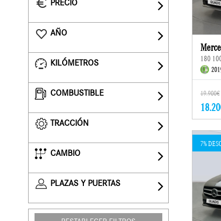
PRECIO
AÑO
Merce
180 10
KILÓMETROS
201
COMBUSTIBLE
19.900€
18.20
TRACCIÓN
7% DES
CAMBIO
PLAZAS Y PUERTAS