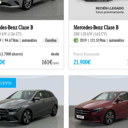
des-Benz Clase B
Mercedes-Benz Clase B
0 kW (136 CV)
200 120 kW (163 CV)
9 | 94.673km | Automático
Gasolina
2019 | 121.519km | Automático
(1.700€ ahorro)
desde
Precio financiado
0€
161€
21.900€
/mes
CUENTO