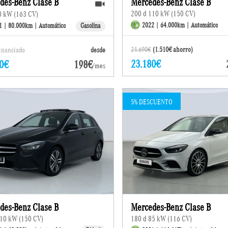
des-Benz Clase B
Mercedes-Benz Clase B
200 d 110 kW (150 CV)
0 kW (163 CV)
2022 | 64.000km | Automático
1 | 80.000km | Automático
Gasolina
24.690€
(1.510€ ahorro)
financiado
desde
23.180€
0€
198€
/mes
5% DESCUENTO
des-Benz Clase B
Mercedes-Benz Clase B
110 kW (150 CV)
180 d 85 kW (116 CV)