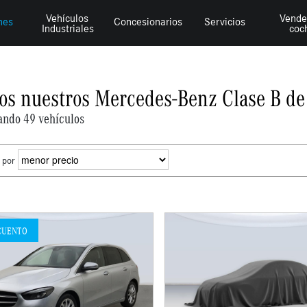
Vehículos
Vende
hes
Concesionarios
Servicios
Industriales
coc
os nuestros Mercedes-Benz Clase B de
ando 49 vehículos
 por
CUENTO