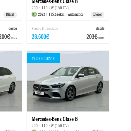
Mercedes-Benz Clase B
200 d 110 kW (150 CV)
Diésel
2022 | 115.626km | Automático
Diésel
desde
Precio financiado
desde
200€
23.500€
203€
/mes
/mes
4% DESCUENTO
Mercedes-Benz Clase B
200 d 110 kW (150 CV)