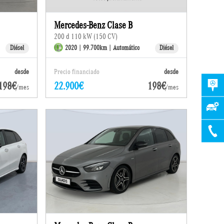
Mercedes-Benz Clase B
200 d 110 kW (150 CV)
Diésel
2020 | 99.700km | Automático
Diésel
desde
Precio financiado
desde
198€
22.900€
198€
/mes
/mes