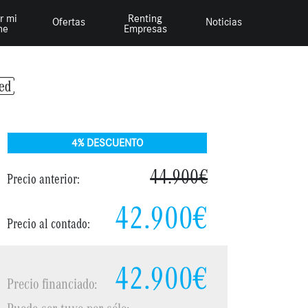
r mi
Renting
Ofertas
Noticias
he
Empresas
4% DESCUENTO
44.900€
Precio anterior:
42.900€
Precio al contado:
42.900€
Precio financiado:
Puede ser tuyo por sólo: