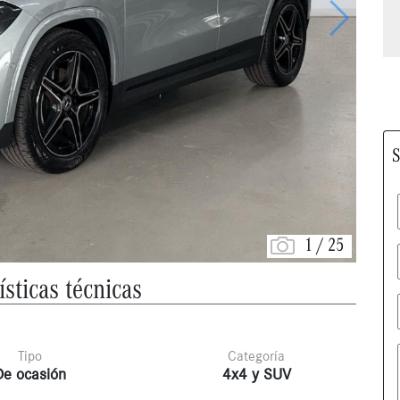
Siguiente
S
1
/
25
ísticas técnicas
Tipo
Categoría
De ocasión
4x4 y SUV