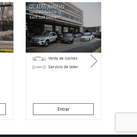
QUADIS Autolica
Narcis Monturiol,10-12
Sant Just Desvern
Venta de coches
Servicio de taller
Entrar