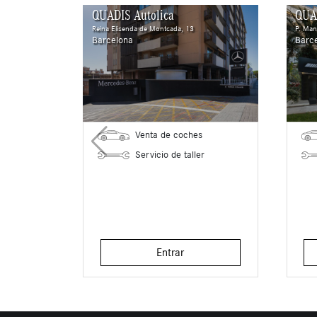
QUADIS Autolica
QUA
Reina Elisenda de Montcada, 13
P. Man
Barcelona
Barc
Venta de coches
Servicio de taller
Entrar