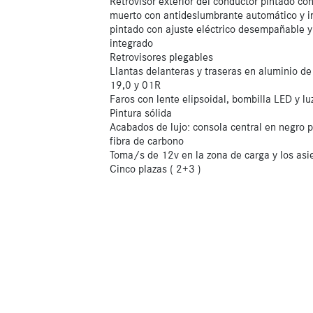
Retrovisor exterior del conductor pintado co
muerto con antideslumbrante automático y in
pintado con ajuste eléctrico desempañable y
integrado
Retrovisores plegables
Llantas delanteras y traseras en aluminio d
19,0 y 01R
Faros con lente elipsoidal, bombilla LED y l
Pintura sólida
Acabados de lujo: consola central en negro pi
fibra de carbono
Toma/s de 12v en la zona de carga y los asi
Cinco plazas ( 2+3 )