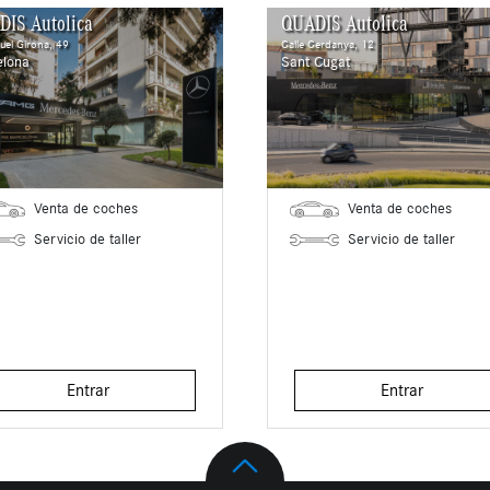
DIS Autolica
QUADIS Autolica
uel Girona, 49
Calle Cerdanya, 12
elona
Sant Cugat
Venta de coches
Venta de coches
Servicio de taller
Servicio de taller
Entrar
Entrar