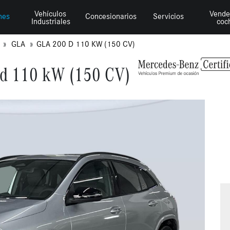
Vehículos
Vende
hes
Concesionarios
Servicios
Industriales
coc
Z
GLA
GLA 200 D 110 KW (150 CV)
d 110 kW (150 CV)