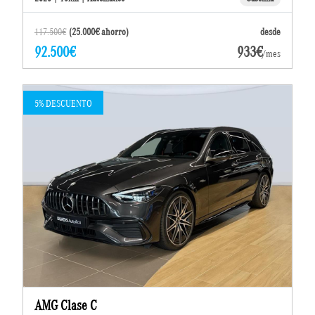
117.500€
(25.000€ ahorro)
desde
92.500€
933€
/mes
5% DESCUENTO
AMG Clase C