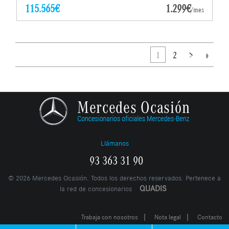
115.565€
1.299€
/mes
1
2
>
»
Llámanos
93 363 31 90
©
2026
Mercedes Ocasión. Todos los derechos reservados. Pertenece a
QUADIS
la red de concesionarios
|
|
Trabaja con nosotros
Nota legal
Contacto