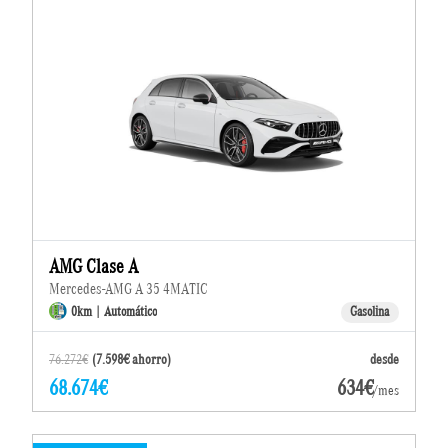
AMG Clase A
Mercedes-AMG A 35 4MATIC
0km | Automático
Gasolina
76.272€
(7.598€ ahorro)
desde
68.674€
634€
/mes