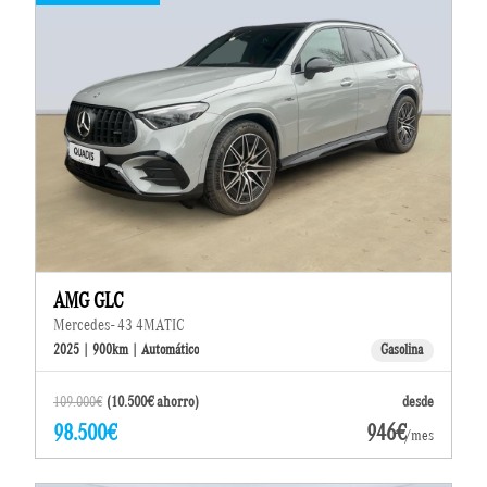
AMG GLC
Mercedes- 43 4MATIC
2025 | 900km | Automático
Gasolina
109.000€
(10.500€ ahorro)
desde
98.500€
946€
/mes