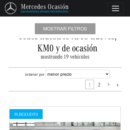
MOSTRAR FILTROS
Todos nuestros AMG nuevos,
KM0 y de ocasión
mostrando 19 vehículos
ordenar por
1
2
>
»
9% DESCUENTO