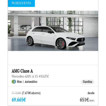
9% DESCUENTO
AMG Clase A
Mercedes-AMG A 35 4MATIC
0km | Automático
Gasolina
77.338€
(7.673€ ahorro)
desde
69.665€
651€
/mes