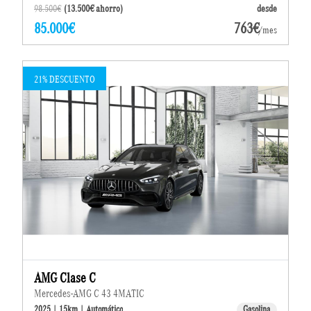
98.500€
(13.500€ ahorro)
desde
85.000€
763€
/mes
21% DESCUENTO
AMG Clase C
Mercedes-AMG C 43 4MATIC
2025 | 15km | Automático
Gasolina