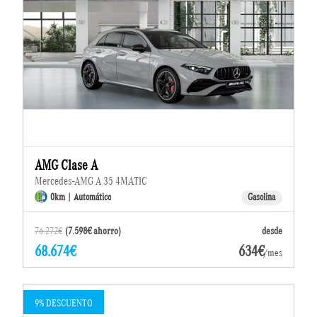
AMG Clase A
Mercedes-AMG A 35 4MATIC
0km | Automático
Gasolina
76.272€
(7.598€ ahorro)
desde
68.674€
634€
/mes
9% DESCUENTO