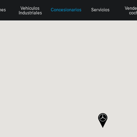
Vehículos
Vende
hes
Concesionarios
Servicios
Industriales
coc