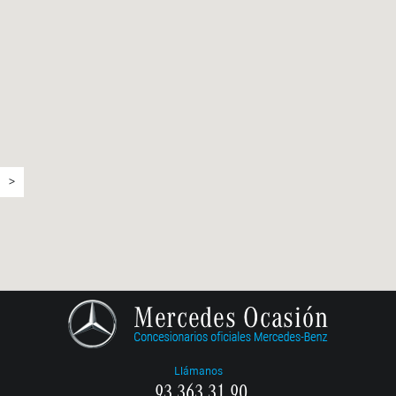
>
Llámanos
93 363 31 90