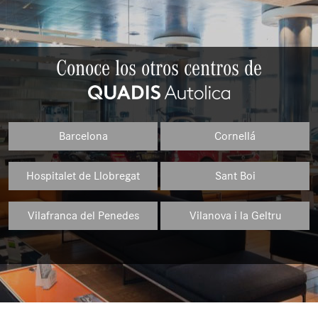
Conoce los otros centros de
Barcelona
Cornellá
Hospitalet de Llobregat
Sant Boi
Vilafranca del Penedes
Vilanova i la Geltru