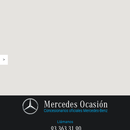
>
Llámanos
93 363 31 90