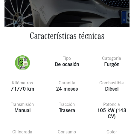
Características técnicas
Tipo
Categoría
De ocasión
Furgón
Kilómetros
Garantía
Combustible
71770 km
24 meses
Diésel
Transmisión
Tracción
Potencia
Manual
Trasera
105 kW (143
CV)
Cilindrada
Consumo
Color