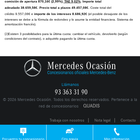
comisión de apertura 870,16€ (2,99%).
TAE 9,02%
. Importe total
adeudado 38.659,58€.
Precio total a plazos 49.457,08€.
Coste total del
crédito 9.557,08€ e
importe de los intereses 8.686,92€
(el posible desajuste de los
intereses se debe a la fórmula de redondeo y lo asume la entidad financiera. Sistema de
amortización francés).
[2]
Existen 3 posibilidades para la última cuota: cambiar el vehículo, devolverlo (según
condiciones del contrato), o adquirirlo pagando la última cuota.
Llámanos
93 363 31 90
©
2026
Mercedes Ocasión. Todos los derechos reservados. Pertenece a la
QUADIS
red de concesionarios
|
|
Trabaja con nosotros
Nota legal
Contacto
Encuentra tu concesionario
Cita previa
Más información