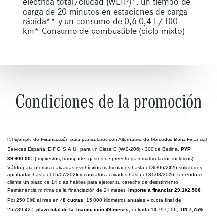
eléctrica total/ciudad (WLTP)*. un tiempo de
carga de 20 minutos en estaciones de carga
rápida** y un consumo de 0,6-0,4 L/100
km* Consumo de combustible (ciclo mixto)
Condiciones de la promoción
[1]
Ejemplo de Financiación para particulares con Alternative de Mercedes-Benz Financial
Services España, E.F.C. S.A.U., para un Clase C (W/S-206) - 300 de Berlina.
PVP
39.900,00€
(Impuestos, transporte, gastos de preentrega y matriculación incluidos).
Válido para ofertas realizadas y vehículos matriculados hasta el 30/06/2026 solicitudes
aprobadas hasta el 15/07/2026 y contratos activados hasta el 31/08/2026, teniendo el
cliente un plazo de 14 días hábiles para ejercer su derecho de desistimiento.
Permanencia mínima de la financiación de 24 meses.
Importe a financiar 29.102,50€
.
Por 250,00€ al mes en
48 cuotas
, 15.000 kilómetros anuales y cuota final de
25.789,42€,
plazo total de la financiación 49 meses,
entrada 10.797,50€,
TIN 7,75%,