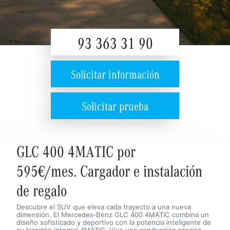
93 363 31 90
Solicitar información
Solicitar prueba
GLC 400 4MATIC por
595€/mes. Cargador e instalación
de regalo
Descubre el SUV que eleva cada trayecto a una nueva
dimensión. El
Mercedes‑Benz GLC 400 4MATIC
combina un
diseño sofisticado y deportivo con la potencia inteligente de