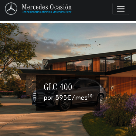
GLC 400
por 595€/mes
[1]