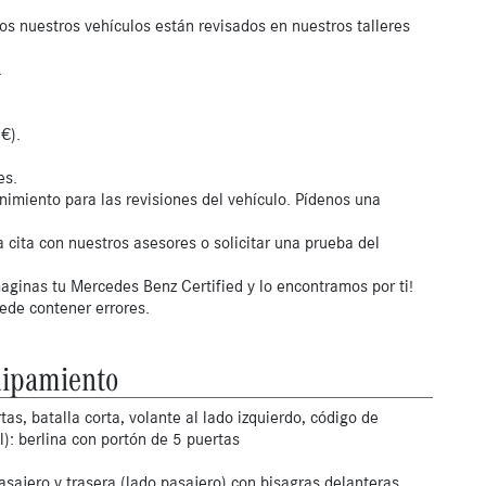
os nuestros vehículos están revisados en nuestros talleres
.
€).
es.
nimiento para las revisiones del vehículo. Pídenos una
 cita con nuestros asesores o solicitar una prueba del
aginas tu Mercedes Benz Certified y lo encontramos por ti!
uede contener errores.
ipamiento
tas, batalla corta, volante al lado izquierdo, código de
l): berlina con portón de 5 puertas
asajero y trasera (lado pasajero) con bisagras delanteras