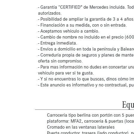
- Garantía “CERTIFIED” de Mercedes incluida. Tod
autorizados.
- Posibilidad de ampliar la garantía de 3 a 4 años
- Financiación a su medida, con o sin entrada.
- Aceptamos vehículo a cambio.
- Cambio de nombre no incluido en el precio (600
- Entrega inmediata.
- Envíos a domicilio en toda la península y Balear
- Correduría propia de seguros y planes de mante
oferta sin compromiso.
- Para mas información no dudes en concertar una
vehículo para ver si te gusta.
- Y si no encuentras lo que buscas, dinos cómo im
- Este anuncio es informativo y no contractual, p
Equ
Carrocería tipo berlina con portón con 5 puer
plataforma: MFA2, carrocería & puertas (loca
Cromado en las ventanas laterales
Puerta conductor, trasera (lado conductor), p