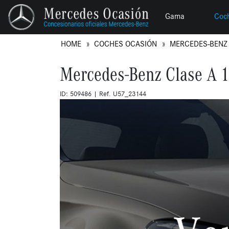
Gama
Coc
HOME
COCHES OCASIÓN
MERCEDES-BEN
Mercedes-Benz Clase A 
ID: 509486 | Ref. U57_23144