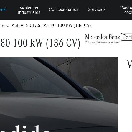
Vehículos
Vende
hes
Concesionarios
Servicios
Industriales
coc
Z
CLASE A
CLASE A 180 100 KW (136 CV)
180 100 kW (136 CV)
V