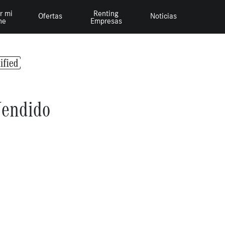
r mi
Renting
Ofertas
Noticias
he
Empresas
endido