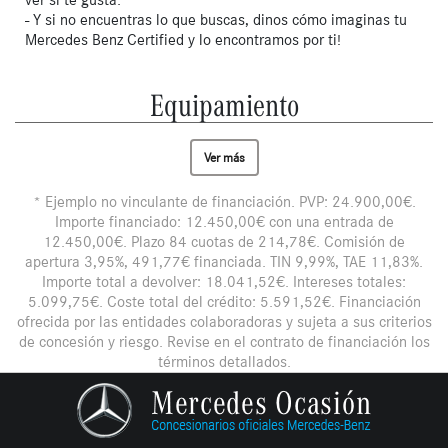
- Y si no encuentras lo que buscas, dinos cómo imaginas tu
Mercedes Benz Certified y lo encontramos por ti!
Equipamiento
Ver más
* Ejemplo no vinculante de financiación. PVP: 24.900,00€.
Importe financiado: 12.450,00€ con una entrada de
12.450,00€. Plazo 84 cuotas de 214,78€. Comisión de
apertura 3,95%, 491,77€ financiada. TIN 9,99%, TAE 11,83%.
Importe total a devolver: 18.041,52€. Intereses totales:
5.099,75€. Coste total del crédito: 5.591,52€. Financiación
ofrecida por las entidades colaboradoras y sujeta a sus criterios
de concesión y riesgo. Revise en el contrato de financiación los
términos detallados.