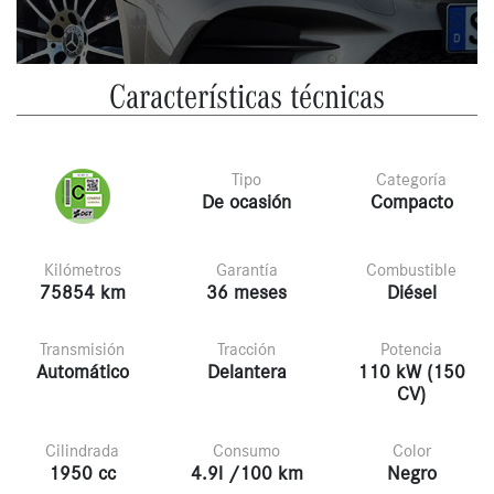
Características técnicas
Tipo
Categoría
De ocasión
Compacto
Kilómetros
Garantía
Combustible
75854 km
36 meses
Diésel
Transmisión
Tracción
Potencia
Automático
Delantera
110 kW (150
CV)
Cilindrada
Consumo
Color
1950 cc
4.9l /100 km
Negro