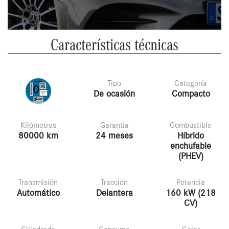
Características técnicas
Tipo
Categoría
De ocasión
Compacto
Kilómetros
Garantía
Combustible
80000 km
24 meses
Híbrido
enchufable
(PHEV)
Transmisión
Tracción
Potencia
Automático
Delantera
160 kW (218
CV)