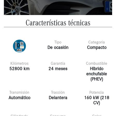
Características técnicas
Tipo
Categoría
De ocasión
Compacto
Kilómetros
Garantía
Combustible
52800 km
24 meses
Híbrido
enchufable
(PHEV)
Transmisión
Tracción
Potencia
Automático
Delantera
160 kW (218
CV)