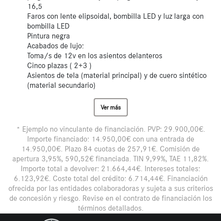
16,5
Faros con lente elipsoidal, bombilla LED y luz larga con
bombilla LED
Pintura negra
Acabados de lujo:
Toma/s de 12v en los asientos delanteros
Cinco plazas ( 2+3 )
Asientos de tela (material principal) y de cuero sintético
(material secundario)
Ver más
* Ejemplo no vinculante de financiación. PVP: 29.900,00€.
Importe financiado: 14.950,00€ con una entrada de
14.950,00€. Plazo 84 cuotas de 257,91€. Comisión de
apertura 3,95%, 590,52€ financiada. TIN 9,99%, TAE 11,82%.
Importe total a devolver: 21.664,44€. Intereses totales:
6.123,92€. Coste total del crédito: 6.714,44€. Financiación
ofrecida por las entidades colaboradoras y sujeta a sus criterios
de concesión y riesgo. Revise en el contrato de financiación los
términos detallados.