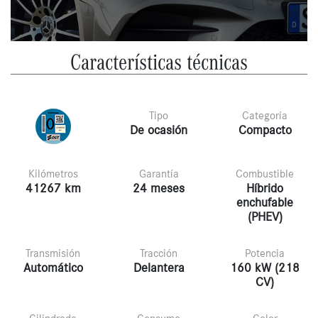
Características técnicas
Tipo
Categoría
De ocasión
Compacto
Kilómetros
Garantía
Combustible
41267 km
24 meses
Híbrido
enchufable
(PHEV)
Transmisión
Tracción
Potencia
Automático
Delantera
160 kW (218
CV)