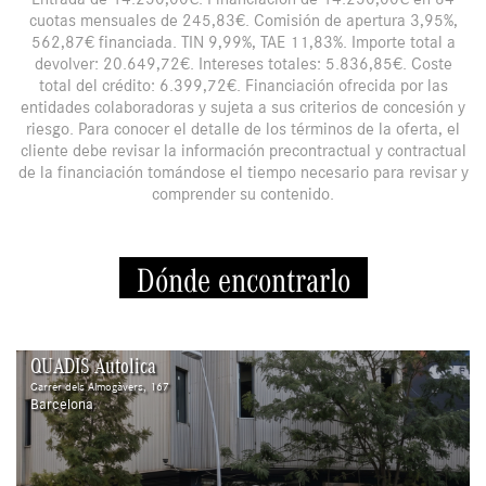
cuotas mensuales de 245,83€. Comisión de apertura 3,95%,
562,87€ financiada. TIN 9,99%, TAE 11,83%. Importe total a
devolver: 20.649,72€. Intereses totales: 5.836,85€. Coste
total del crédito: 6.399,72€. Financiación ofrecida por las
entidades colaboradoras y sujeta a sus criterios de concesión y
riesgo. Para conocer el detalle de los términos de la oferta, el
cliente debe revisar la información precontractual y contractual
de la financiación tomándose el tiempo necesario para revisar y
comprender su contenido.
Dónde encontrarlo
QUADIS Autolica
Carrer dels Almogàvers, 167
Barcelona