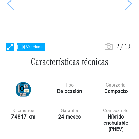
Anterior
Siguie
2
/
18
Ver video
Características técnicas
Tipo
Categoría
De ocasión
Compacto
Kilómetros
Garantía
Combustible
74817 km
24 meses
Híbrido
enchufable
(PHEV)