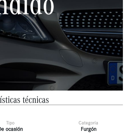
ísticas técnicas
Tipo
Categoría
De ocasión
Furgón