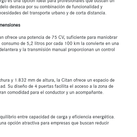
o es una opción ideal para profesionales que buscan un 
delo destaca por su combinación de funcionalidad y 
esidades del transporte urbano y de corta distancia.

imensiones
an ofrece una potencia de 75 CV, suficiente para maniobrar 
u consumo de 5,2 litros por cada 100 km la convierte en una 
delantera y la transmisión manual proporcionan un control 
ra y 1.832 mm de altura, la Citan ofrece un espacio de 
. Su diseño de 4 puertas facilita el acceso a la zona de 
uran comodidad para el conductor y un acompañante.

ilibrio entre capacidad de carga y eficiencia energética. 
una opción atractiva para empresas que buscan reducir 