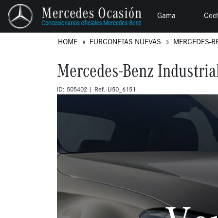
Gama
Coc
HOME
FURGONETAS NUEVAS
MERCEDES-B
Mercedes-Benz Industria
ID: 505402 | Ref. U50_6151