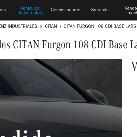
Vehículos
Vende
hes
Concesionarios
Servicios
Industriales
coc
ENZ INDUSTRIALES
CITAN
CITAN FURGON 108 CDI BASE LARG
les CITAN Furgon 108 CDI Base L
V