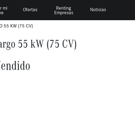
r mi
Renting
Ofertas
Noticias
he
Empresas
O 55 KW (75 CV)
argo 55 kW (75 CV)
endido