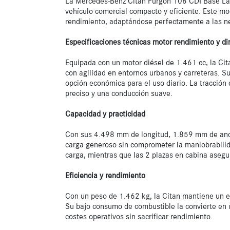
La Mercedes-Benz Citan Furgón 108 CDI Base Larg
vehículo comercial compacto y eficiente. Este mo
rendimiento, adaptándose perfectamente a las nec
Especificaciones técnicas motor rendimiento y d
Equipada con un motor diésel de 1.461 cc, la Cit
con agilidad en entornos urbanos y carreteras. S
opción económica para el uso diario. La tracción 
preciso y una conducción suave.

Capacidad y practicidad
Con sus 4.498 mm de longitud, 1.859 mm de anchu
carga generoso sin comprometer la maniobrabilidad
carga, mientras que las 2 plazas en cabina aseg
Eficiencia y rendimiento
Con un peso de 1.462 kg, la Citan mantiene un equ
Su bajo consumo de combustible la convierte en 
costes operativos sin sacrificar rendimiento.
