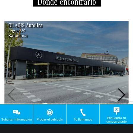
Dónde encontrarlo
QUADIS Autolica
Urgell, 229
Barcelona
Venta de coches
Servicio de taller
Encuentra tu
Solicitar información
Probar el vehículo
Te llamamos
concesionario