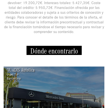
devolver: 19.200,72€. Intereses totales: 5.427,35€. Coste
total del crédito: 5.950,72€. Financiación ofrecida por las
entidades colaboradoras y sujeta a sus criterios de concesión y
riesgo. Para conocer el detalle de los términos de la oferta, el
cliente debe revisar la información precontractual y contractual
de la financiación tomándose el tiempo necesario para revisar y
comprender su contenido.
Dónde encontrarlo
QUADIS Autolica
Urgell, 229
Barcelona