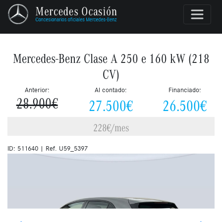
Mercedes-Benz Clase A 250 e 160 kW (218
CV)
Anterior:
Al contado:
Financiado:
27.500€
26.500€
28.900€
228€/mes
ID: 511640 | Ref. U59_5397